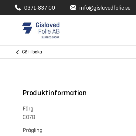
0371-837 00
info@gislavedfolie.se
Gå tillbaka
Produktinformation
Färg
C07B
Prägling