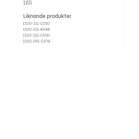
165
Liknande produkter
1320-211-C53G
1320-211-B54B
1320-211-C53H
1320-165-C07A