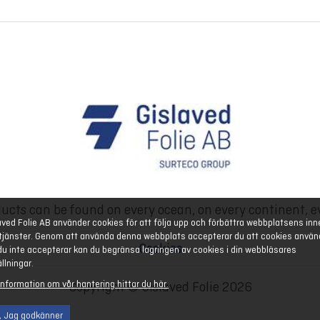
ucts can be found on every ocean, on every continent, e
aved Folie AB använder cookies för att följa upp och förbättra webbplatsens inn
tjänster. Genom att använda denna webbplats accepterar du att cookies använ
Cookies
u inte accepterar kan du begränsa lagringen av cookies i din webbläsares
ällningar.
information om vår hantering hittar du här.
Copyright © Gislaved Folie 2026
, Jag godkänner