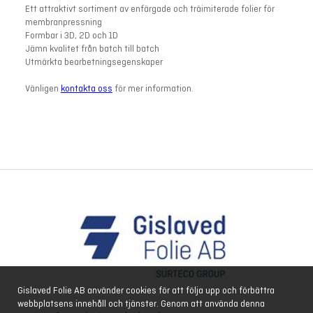
Ett attraktivt sortiment av enfärgade och träimiterade folier för
membranpressning
Formbar i 3D, 2D och 1D
Jämn kvalitet från batch till batch
Utmärkta bearbetningsegenskaper
Vänligen
kontakta oss
för mer information.
Gislaved Folie AB använder cookies för att följa upp och förbättra
webbplatsens innehåll och tjänster. Genom att använda denna