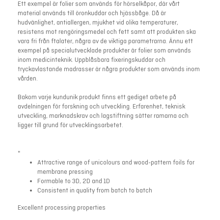
Ett exempel är folier som används för hörselkåpor, där vårt
material används till öronkuddar och hjässbåge. Då är
hudvänlighet, antiallergen, mjukhet vid olika temperaturer,
resistens mot rengöringsmedel och fett samt att produkten ska
vara fri från ftalater, några av de viktiga parametrarna. Ännu ett
exempel på specialutvecklade produkter är folier som används
inom medicinteknik. Uppblåsbara fixeringskuddar och
tryckavlastande madrasser är några produkter som används inom
vården.
Bakom varje kundunik produkt finns ett gediget arbete på
avdelningen för forskning och utveckling. Erfarenhet, teknisk
utveckling, marknadskrav och lagstiftning sätter ramarna och
ligger till grund för utvecklingsarbetet.
*
Attractive range of unicolours and wood-pattern foils for
membrane pressing
Formable to 3D, 2D and 1D
Consistent in quality from batch to batch
Excellent processing properties