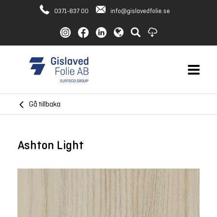
0371-837 00
info@gislavedfolie.se
Gå tillbaka
Ashton Light