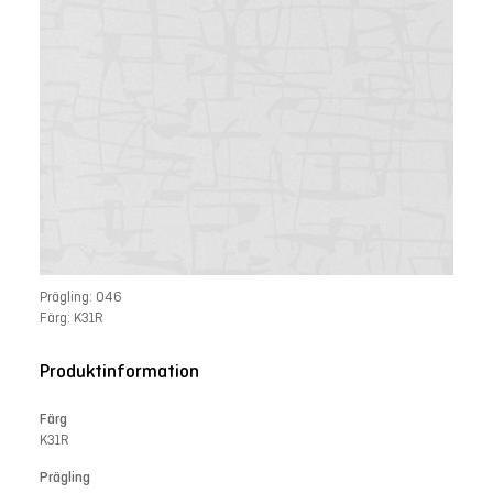
Prägling: 046
Färg: K31R
Produktinformation
Färg
K31R
Prägling