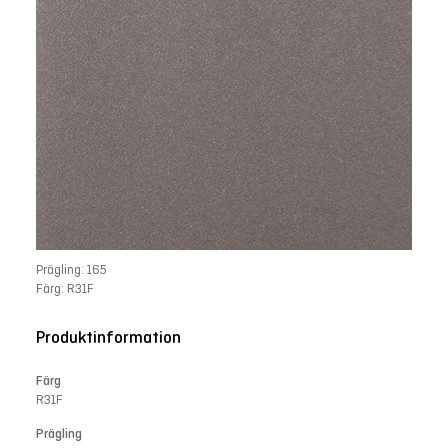
Prägling: 165
Färg: R31F
Produktinformation
Färg
R31F
Prägling