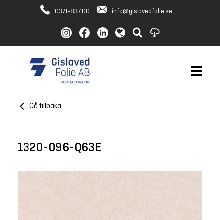
0371-837 00
info@gislavedfolie.se
Gå tillbaka
1320-096-Q63E