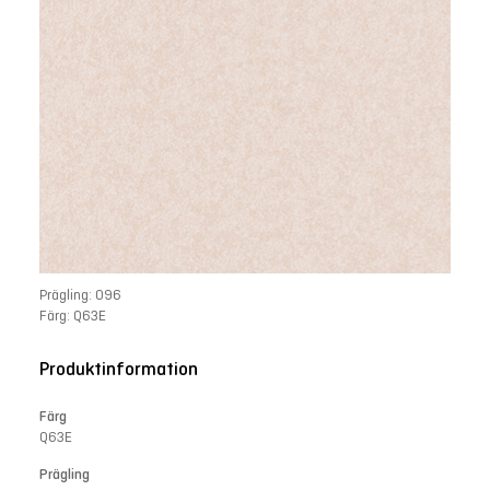
Prägling: 096
Färg: Q63E
Produktinformation
Färg
Q63E
Prägling