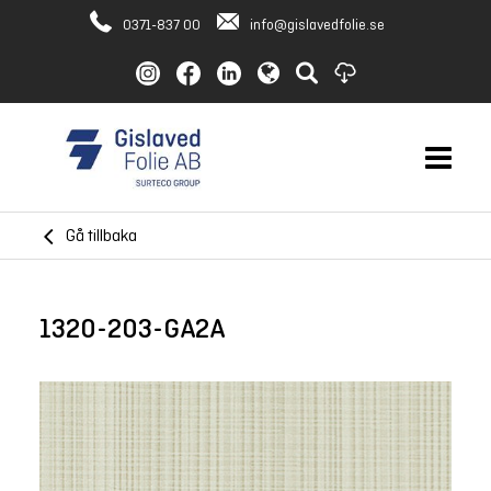
0371-837 00
info@gislavedfolie.se
Gå tillbaka
1320-203-GA2A