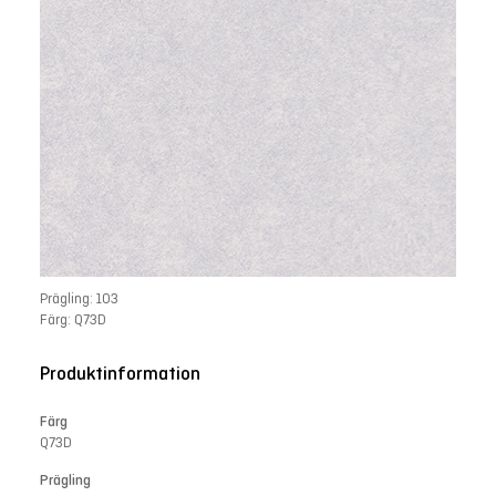
Prägling: 103
Färg: Q73D
Produktinformation
Färg
Q73D
Prägling