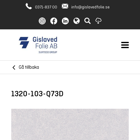
0371-837 00
info@gislavedfolie.se
Gå tillbaka
1320-103-Q73D