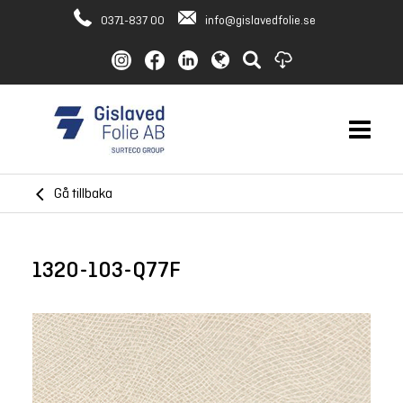
0371-837 00
info@gislavedfolie.se
Gå tillbaka
1320-103-Q77F