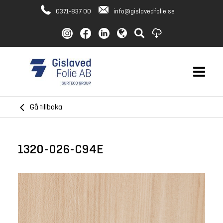
0371-837 00
info@gislavedfolie.se
Gå tillbaka
1320-026-C94E