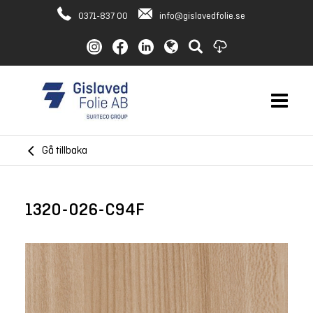
0371-837 00
info@gislavedfolie.se
Gå tillbaka
1320-026-C94F