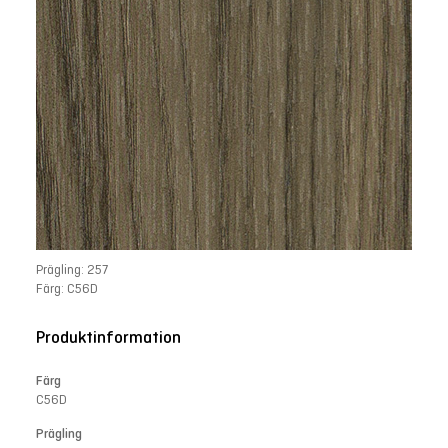
Prägling: 257
Färg: C56D
Produktinformation
Färg
C56D
Prägling