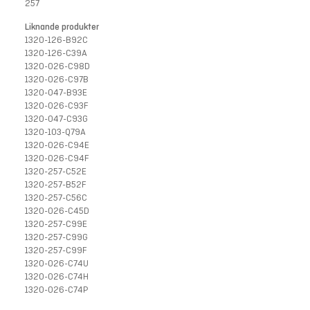
257
Liknande produkter
1320-126-B92C
1320-126-C39A
1320-026-C98D
1320-026-C97B
1320-047-B93E
1320-026-C93F
1320-047-C93G
1320-103-Q79A
1320-026-C94E
1320-026-C94F
1320-257-C52E
1320-257-B52F
1320-257-C56C
1320-026-C45D
1320-257-C99E
1320-257-C99G
1320-257-C99F
1320-026-C74U
1320-026-C74H
1320-026-C74P