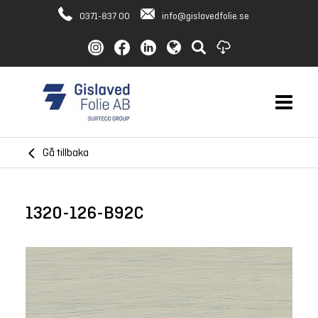
0371-837 00
info@gislavedfolie.se
Gå tillbaka
1320-126-B92C