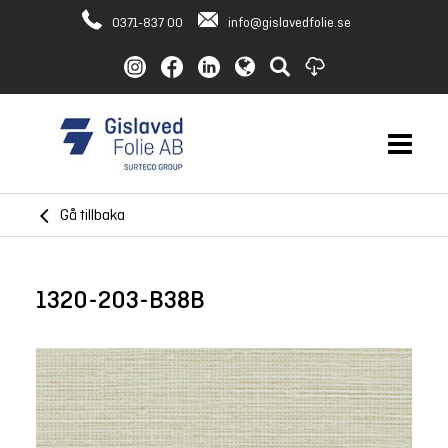
0371-837 00
info@gislavedfolie.se
Gå tillbaka
1320-203-B38B