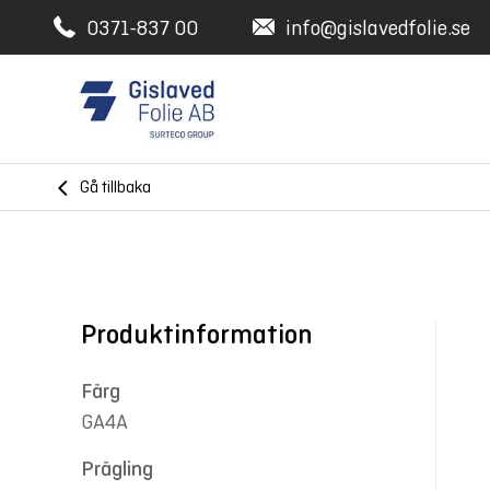
0371-837 00
info@gislavedfolie.se
Gå tillbaka
Produktinformation
Färg
GA4A
Prägling