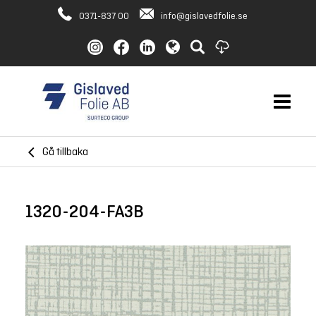
0371-837 00
info@gislavedfolie.se
Gå tillbaka
1320-204-FA3B