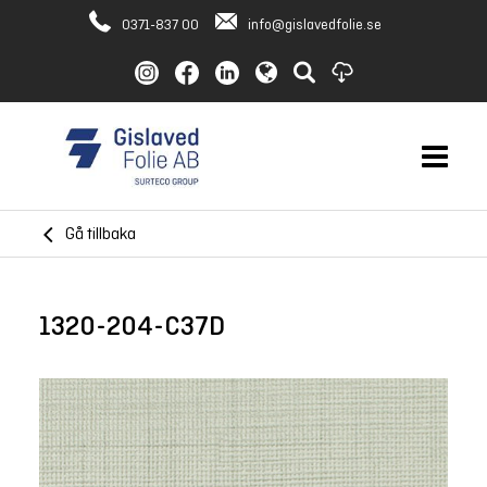
0371-837 00
info@gislavedfolie.se
Gå tillbaka
1320-204-C37D