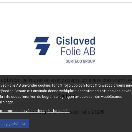
ucts can be found on every ocean, on every continent, e
aved Folie AB använder cookies för att följa upp och förbättra webbplatsens inn
tjänster. Genom att använda denna webbplats accepterar du att cookies använ
Cookies
u inte accepterar kan du begränsa lagringen av cookies i din webbläsares
ällningar.
information om vår hantering hittar du här.
Copyright © Gislaved Folie 2026
, Jag godkänner