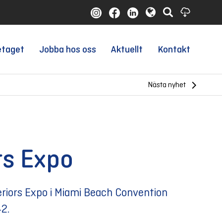
etaget
Jobba hos oss
Aktuellt
Kontakt
Nästa nyhet
rs Expo
eriors Expo i Miami Beach Convention
42.