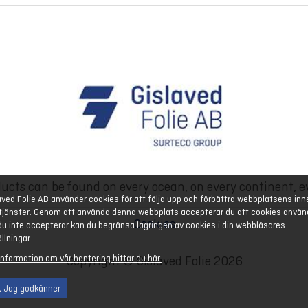
ucts can be found on every ocean, on every continent, e
aved Folie AB använder cookies för att följa upp och förbättra webbplatsens inn
tjänster. Genom att använda denna webbplats accepterar du att cookies använ
Cookies
u inte accepterar kan du begränsa lagringen av cookies i din webbläsares
ällningar.
information om vår hantering hittar du här.
Copyright © Gislaved Folie 2026
, Jag godkänner