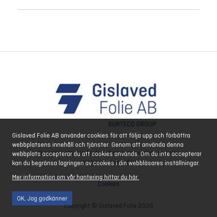
Gislaved Folie AB använder cookies för att följa upp och förbättra
webbplatsens innehåll och tjänster. Genom att använda denna
Our products can be found on every ocean, on every
webbplats accepterar du att cookies används. Om du inte accepterar
continent, every day.
kan du begränsa lagringen av cookies i din webbläsares inställningar.
Mer information om vår hantering hittar du här.
Cookies
OK, Jag godkänner
Copyright © Gislaved Folie 2026