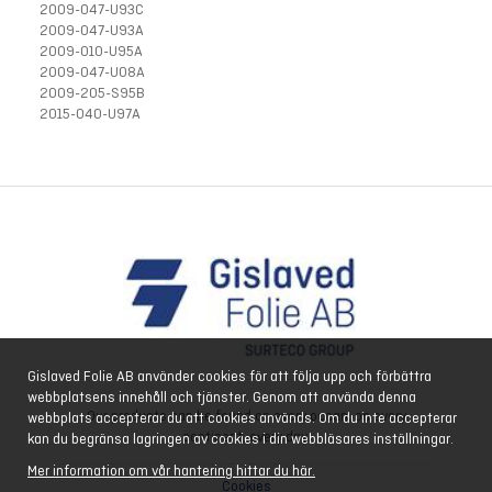
2009-047-U93C
2009-047-U93A
2009-010-U95A
2009-047-U08A
2009-205-S95B
2015-040-U97A
Gislaved Folie AB använder cookies för att följa upp och förbättra
webbplatsens innehåll och tjänster. Genom att använda denna
Our products can be found on every ocean, on every
webbplats accepterar du att cookies används. Om du inte accepterar
continent, every day.
kan du begränsa lagringen av cookies i din webbläsares inställningar.
Mer information om vår hantering hittar du här.
Cookies