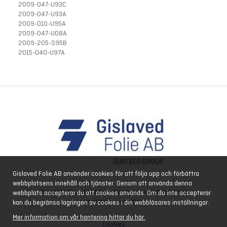
2009-047-U93C
2009-047-U93A
2009-010-U95A
2009-047-U08A
2009-205-S95B
2015-040-U97A
Gislaved Folie AB använder cookies för att följa upp och förbättra
webbplatsens innehåll och tjänster. Genom att använda denna
Our products can be found on every ocean, on every
webbplats accepterar du att cookies används. Om du inte accepterar
continent, every day.
kan du begränsa lagringen av cookies i din webbläsares inställningar.
Mer information om vår hantering hittar du här.
Cookies