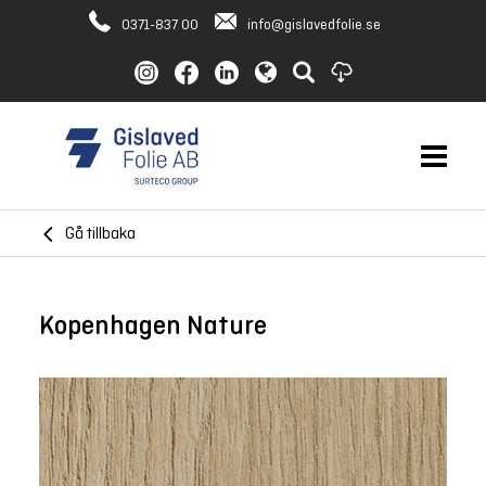
0371-837 00
info@gislavedfolie.se
Gå tillbaka
Kopenhagen Nature