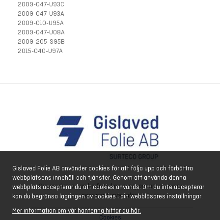
2009-047-U93C
2009-047-U93A
2009-010-U95A
2009-047-U08A
2009-205-S95B
2015-040-U97A
Gislaved Folie AB använder cookies för att följa upp och förbättra
webbplatsens innehåll och tjänster. Genom att använda denna
Our products can be found on every ocean, on every
webbplats accepterar du att cookies används. Om du inte accepterar
continent, every day.
kan du begränsa lagringen av cookies i din webbläsares inställningar.
Mer information om vår hantering hittar du här.
Cookies