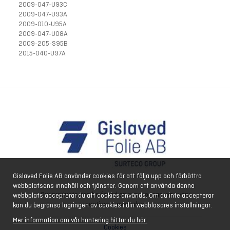
2009-047-U93C
2009-047-U93A
2009-010-U95A
2009-047-U08A
2009-205-S95B
2015-040-U97A
Gislaved Folie AB använder cookies för att följa upp och förbättra
webbplatsens innehåll och tjänster. Genom att använda denna
Our products can be found on every ocean, on every
webbplats accepterar du att cookies används. Om du inte accepterar
continent, every day.
kan du begränsa lagringen av cookies i din webbläsares inställningar.
Mer information om vår hantering hittar du här.
Cookies