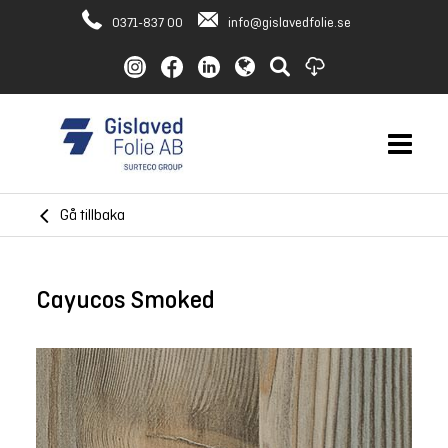
0371-837 00
info@gislavedfolie.se
Gå tillbaka
Cayucos Smoked