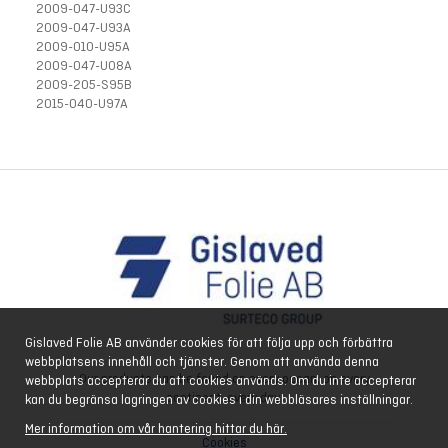
2009-047-U93C
2009-047-U93A
2009-010-U95A
2009-047-U08A
2009-205-S95B
2015-040-U97A
Gislaved Folie AB använder cookies för att följa upp och förbättra
webbplatsens innehåll och tjänster. Genom att använda denna
Our products can be found on every ocean, on every
webbplats accepterar du att cookies används. Om du inte accepterar
continent, every day.
kan du begränsa lagringen av cookies i din webbläsares inställningar.
Mer information om vår hantering hittar du här.
Cookies