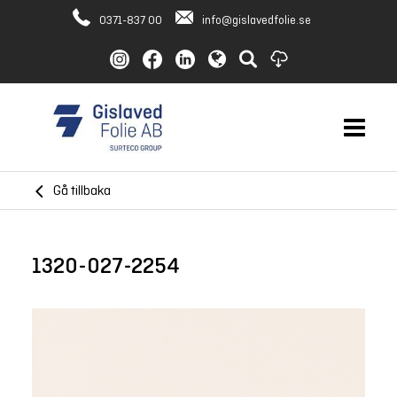
0371-837 00
info@gislavedfolie.se
Gå tillbaka
1320-027-2254