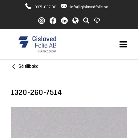
0371-837 00
info@gislavedfolie.se
Gå tillbaka
1320-260-7514