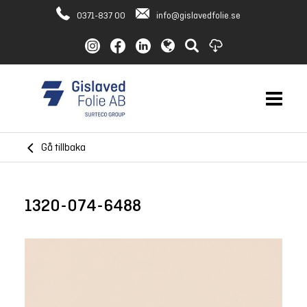
0371-837 00
info@gislavedfolie.se
Gå tillbaka
1320-074-6488