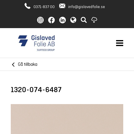
0371-837 00
info@gislavedfolie.se
Gå tillbaka
1320-074-6487