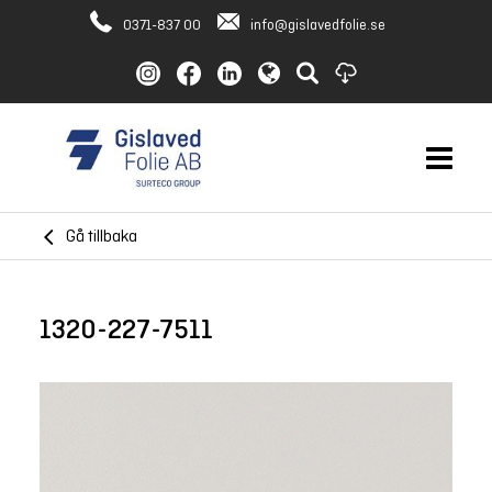
0371-837 00
info@gislavedfolie.se
Gå tillbaka
1320-227-7511