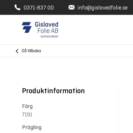
0371-837 00
info@gislavedfolie.se
Gå tillbaka
Produktinformation
Färg
7191
Prägling