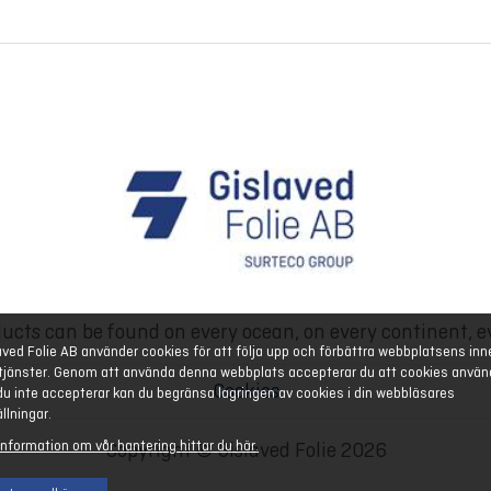
ucts can be found on every ocean, on every continent, e
aved Folie AB använder cookies för att följa upp och förbättra webbplatsens inn
tjänster. Genom att använda denna webbplats accepterar du att cookies använ
Cookies
u inte accepterar kan du begränsa lagringen av cookies i din webbläsares
ällningar.
information om vår hantering hittar du här.
Copyright © Gislaved Folie 2026