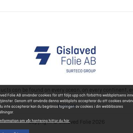
ucts can be found on every ocean, on every continent, e
aved Folie AB använder cookies för att följa upp och förbättra webbplatsens inn
tjänster. Genom att använda denna webbplats accepterar du att cookies använ
Cookies
u inte accepterar kan du begränsa lagringen av cookies i din webbläsares
ällningar.
information om vår hantering hittar du här.
Copyright © Gislaved Folie 2026