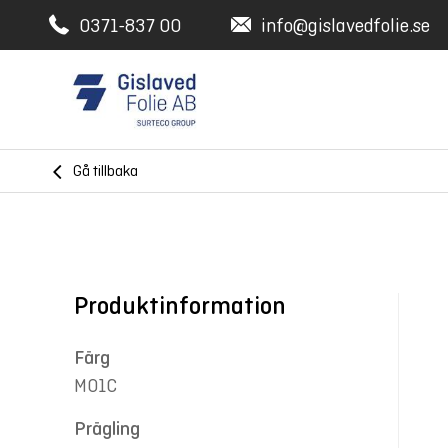
0371-837 00
info@gislavedfolie.se
Gå tillbaka
Produktinformation
Färg
M01C
Prägling